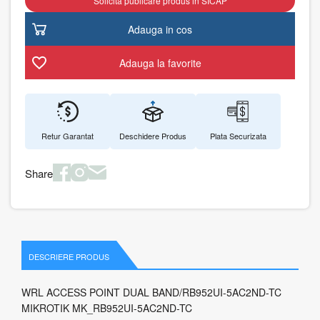
Solicita publicare produs in SICAP
Adauga in cos
Adauga la favorite
Retur Garantat
Deschidere Produs
Plata Securizata
Share
DESCRIERE PRODUS
WRL ACCESS POINT DUAL BAND/RB952UI-5AC2ND-TC
MIKROTIK MK_RB952UI-5AC2ND-TC