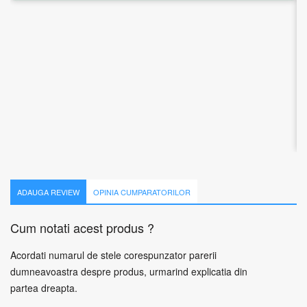
WRL ROUTER 10/100/1000M/RB2011UIAS-2HND-IN
MIKROTIK
1 recenzie
623.07
lei
Adauga in cos
ADAUGA REVIEW
OPINIA CUMPARATORILOR
Cum notati acest produs ?
Acordati numarul de stele corespunzator parerii
dumneavoastra despre produs, urmarind explicatia din
partea dreapta.