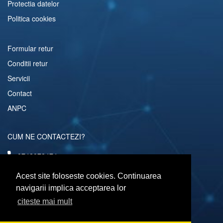
Protectia datelor
Politica cookies
Formular retur
Conditii retur
Servicii
Contact
ANPC
CUM NE CONTACTEZI?
0742072474
comenzi@computerescu.ro
Acest site foloseste cookies. Continuarea
navigarii implica acceptarea lor
citeste mai mult
URMARESTE-NE SI PE