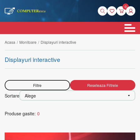
0
Acasa
/
Monitoare
/
Displayuri interactive
Displayuri interactive
Filtre
Reseteaza Filtrele
Sortare
Alege
Produse gasite:
0