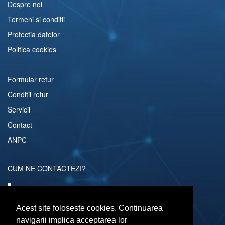
Despre noi
Termeni si conditii
Protectia datelor
Politica cookies
Formular retur
Conditii retur
Servicii
Contact
ANPC
CUM NE CONTACTEZI?
0742072474
comenzi@computerescu.ro
Acest site foloseste cookies. Continuarea
navigarii implica acceptarea lor