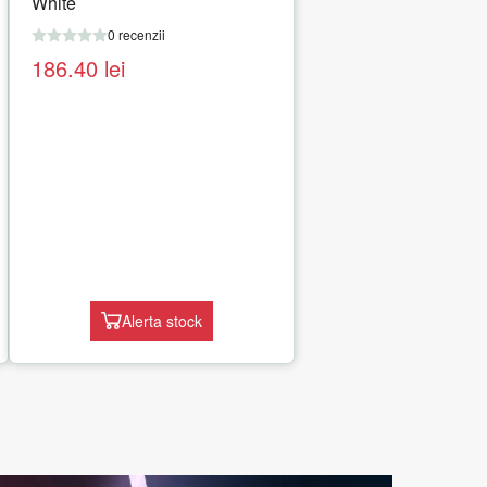
White
0 recenzii
186.40
lei
Alerta stock