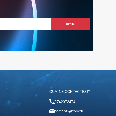
Trimite
CUM NE CONTACTEZI?
0742072474
comenzi@computerescu.ro