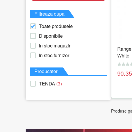
Filtreaza dupa
Toate produsele
Disponibile
In stoc magazin
Range 
In stoc furnizor
White
Producatori
90.3
TENDA
(3)
Produse ga