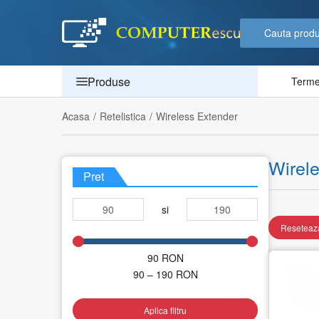
Produse
Termen
Acasa
/
Retelistica
/
Wireless Extender
Wirel
Pret
si
Reseteaza
90
RON
90 – 190
RON
Aplica filtru