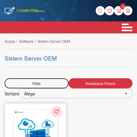
0
Acasa
/
Software
/
Sistem Server OEM
Sistem Server OEM
Filtre
Reseteaza Filtrele
Sortare
Alege