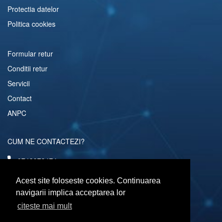
Protectia datelor
Politica cookies
Formular retur
Conditii retur
Servicii
Contact
ANPC
CUM NE CONTACTEZI?
0742072474
comenzi@computerescu.ro
Acest site foloseste cookies. Continuarea
navigarii implica acceptarea lor
citeste mai mult
URMARESTE-NE SI PE