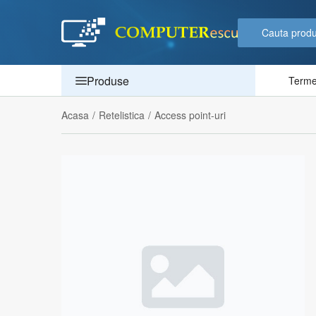
Produse
Termen
Acasa
/
Retelistica
/
Access point-uri