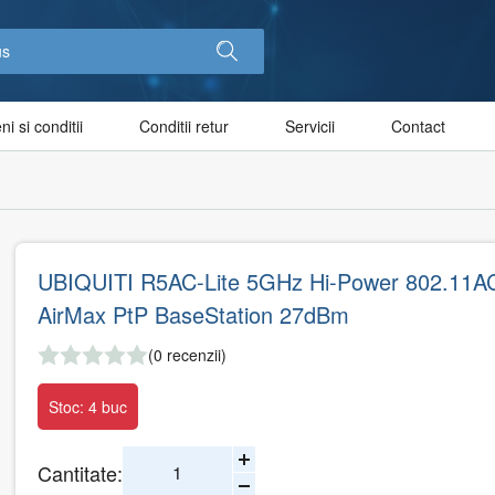
i si conditii
Conditii retur
Servicii
Contact
UBIQUITI R5AC-Lite 5GHz Hi-Power 802.11A
AirMax PtP BaseStation 27dBm
(0 recenzii)
Stoc: 4 buc
Cantitate: