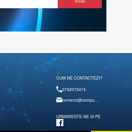
Trimite
CUM NE CONTACTEZI?
0742072474
comenzi@computerescu.ro
URMARESTE-NE SI PE