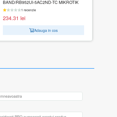
2HND MIKROTIK
1 recenzie
223.62
lei
Adauga in cos