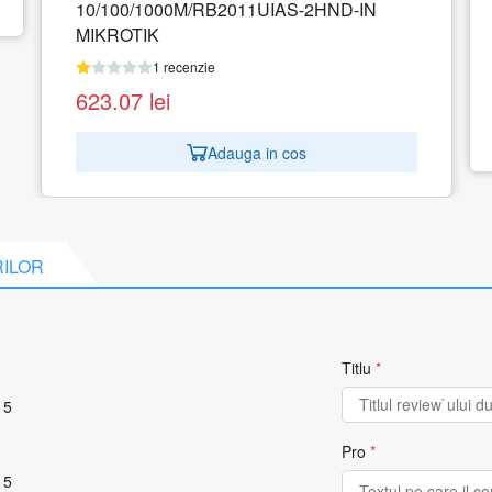
D-IN
BAND/RB952UI-5AC2ND-TC MIKROTIK
1 recenzie
234.31
lei
Adauga in cos
RILOR
Titlu
*
 5
Pro
*
 5