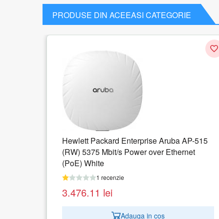
PRODUSE DIN ACEEASI CATEGORIE
se Aruba AP-515
ver Ethernet
WRL ROUTER
 cos