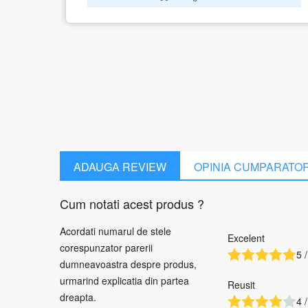
10/100/1000M/RB2011UIAS-2HN
MIKROTIK
1 recenzie
623.07
lei
Adauga in cos
ADAUGA REVIEW
OPINIA CUMPARATO
Cum notati acest produs ?
Acordati numarul de stele
Excelent
corespunzator parerii
5 /
dumneavoastra despre produs,
urmarind explicatia din partea
Reusit
dreapta.
4 /