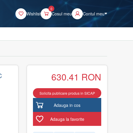
0
Wishlist
Cosul meu
Contul meu
630.41
RON
C
Solicita publicare produs in SICAP
Adauga in cos
Adauga la favorite