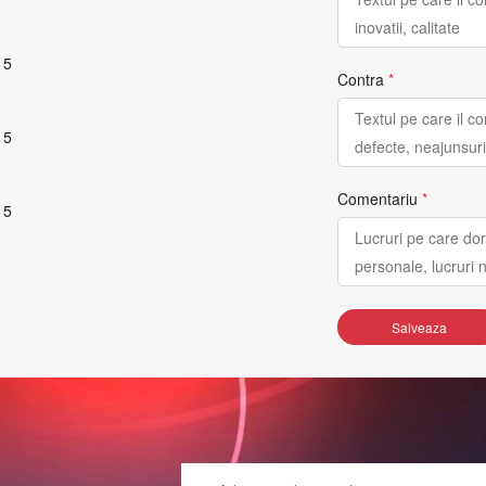
 5
Contra
*
 5
Comentariu
*
 5
Salveaza