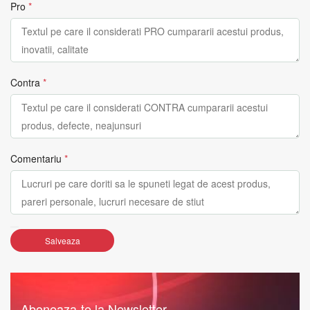
Pro
*
Contra
*
Comentariu
*
Salveaza
Aboneaza-te la Newsletter