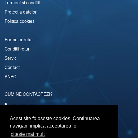
Termeni si conditii
Protectia datelor
Politica cookies
Formular retur
Conditii retur
Servicii
Contact
ANPC
CUM NE CONTACTEZI?
0742072474
comenzi@computerescu.ro
Acest site foloseste cookies. Continuarea
navigarii implica acceptarea lor
citeste mai mult
URMARESTE-NE SI PE