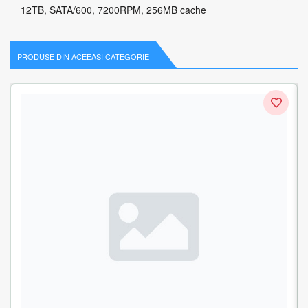
12TB, SATA/600, 7200RPM, 256MB cache
PRODUSE DIN ACEEASI CATEGORIE
Hard Disk Western Digital Purple Pro 12TB, SATA3, 256MB,
3.5inch, Bulk
1 recenzie
2.823.77
lei
Adauga in cos