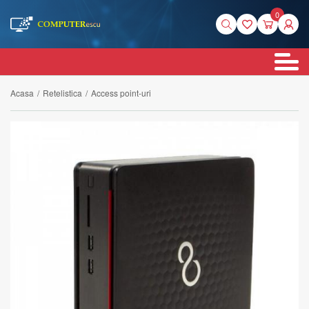
0
Acasa
/
Retelistica
/
Access point-uri