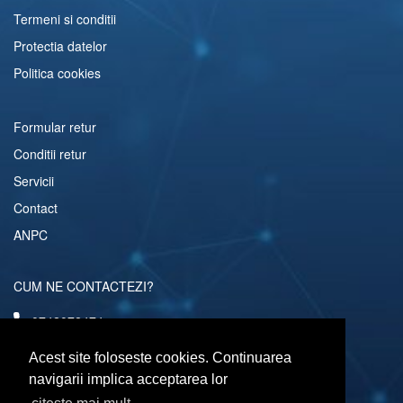
Termeni si conditii
Protectia datelor
Politica cookies
Formular retur
Conditii retur
Servicii
Contact
ANPC
CUM NE CONTACTEZI?
0742072474
comenzi@computerescu.ro
Acest site foloseste cookies. Continuarea
navigarii implica acceptarea lor