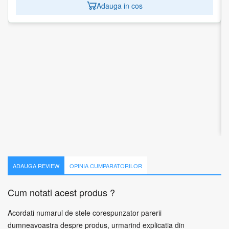
Adauga in cos
WRL ROUTER 10/100/1000M/RB2011UIAS-2HND-IN
MIKROTIK
1 recenzie
623.07
lei
Adauga in cos
ADAUGA REVIEW
OPINIA CUMPARATORILOR
Cum notati acest produs ?
Acordati numarul de stele corespunzator parerii
dumneavoastra despre produs, urmarind explicatia din