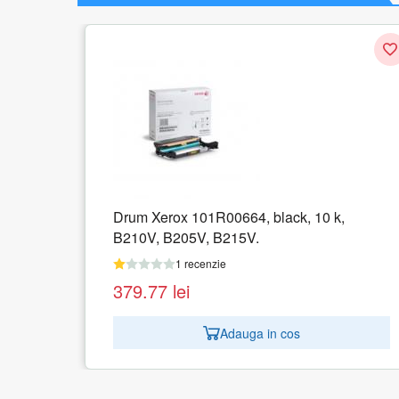
Drum Xerox 101R00664, black, 10 k,
B210V, B205V, B215V.
1 recenzie
379.77
lei
Adauga in cos