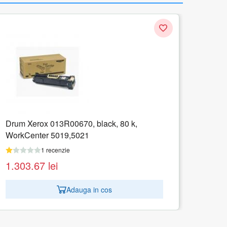
Drum Xerox 013R00670, black, 80 k,
WorkCenter 5019,5021
1 recenzie
1.303.67
lei
Adauga in cos