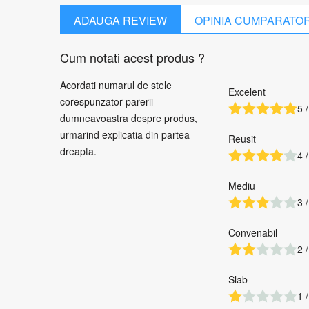
ADAUGA REVIEW
OPINIA CUMPARATO
Cum notati acest produs ?
Acordati numarul de stele
Excelent
corespunzator parerii
5 /
dumneavoastra despre produs,
urmarind explicatia din partea
Reusit
dreapta.
4 /
Mediu
3 /
Convenabil
2 /
Slab
1 /