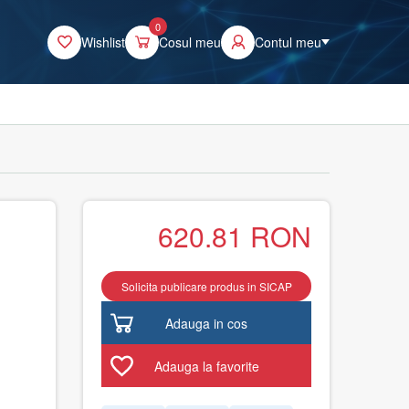
0
Wishlist
Cosul meu
Contul meu
620.81
RON
Solicita publicare produs in SICAP
Adauga in cos
Adauga la favorite