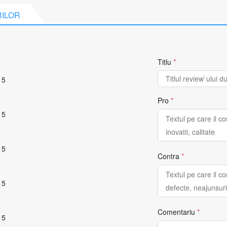
RILOR
Titlu
*
 5
Pro
*
 5
 5
Contra
*
 5
Comentariu
*
 5