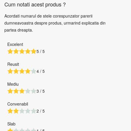
Cum notati acest produs ?
Acordati numarul de stele corespunzator parerii
dumneavoastra despre produs, urmarind explicatia din
partea dreapta.
Excelent
5 / 5
Reusit
4 / 5
Mediu
3 / 5
Convenabil
2 / 5
Slab
1 / 5