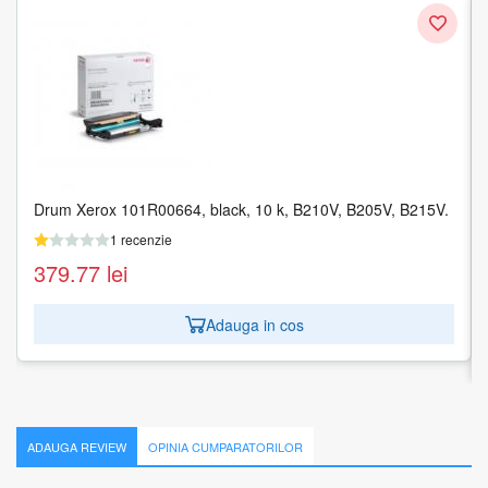
Drum Xerox 101R00664, black, 10 k, B210V, B205V, B215V.
Drum Xerox 013R00677, CMYK, 76000 pagini, Xerox
Docucentre 2020
1 recenzie
1 recenzie
379.77
lei
620.81
lei
Adauga in cos
Adauga in cos
ADAUGA REVIEW
OPINIA CUMPARATORILOR