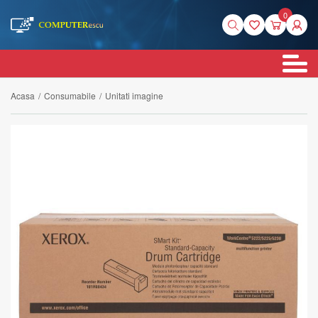
0
Acasa
/
Consumabile
/
Unitati imagine