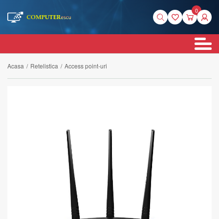
0
Acasa
/
Retelistica
/
Access point-uri