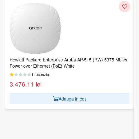
Hewlett Packard Enterprise Aruba AP-515 (RW) 5375 Mbit/s
Power over Ethernet (PoE) White
1 recenzie
3.476.11
lei
Adauga in cos
WRL ROUTER 10/100/1000M/RB2011UIAS-2HND-IN
MIKROTIK