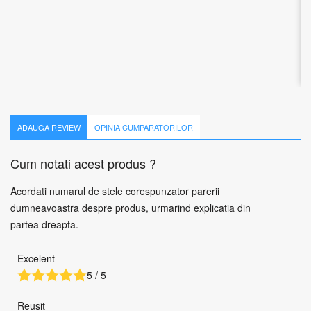
1 recenzie
623.07
lei
Adauga in cos
ADAUGA REVIEW
OPINIA CUMPARATORILOR
Cum notati acest produs ?
Acordati numarul de stele corespunzator parerii
dumneavoastra despre produs, urmarind explicatia din
partea dreapta.
Excelent
5 / 5
Reusit