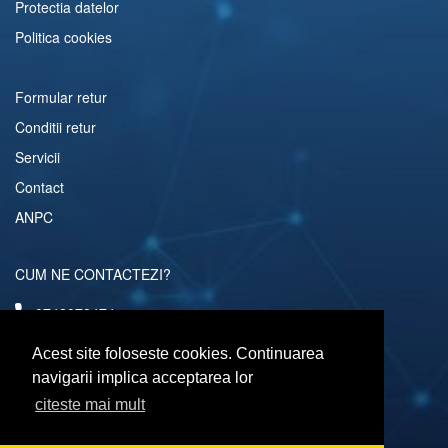
Protectia datelor
Politica cookies
Formular retur
Conditii retur
Servicii
Contact
ANPC
CUM NE CONTACTEZI?
0742072474
comenzi@computerescu.ro
Acest site foloseste cookies. Continuarea
navigarii implica acceptarea lor
citeste mai mult
URMARESTE-NE SI PE