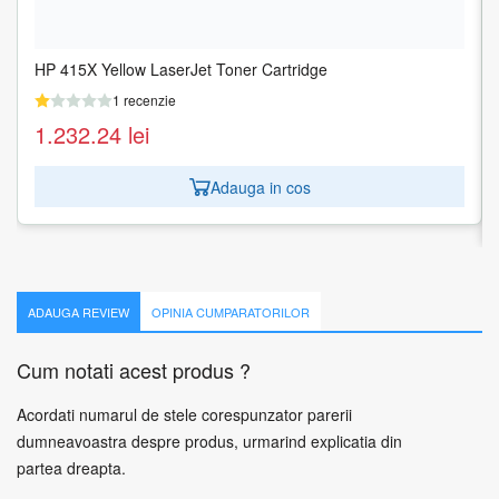
HP 415X Yellow LaserJet Toner Cartridge
XEROX 106R01294 Toner Xerox negru Phaser 5550, 30000
pagini
1 recenzie
1 recenzie
1.232.24
lei
831.61
lei
Adauga in cos
Adauga in cos
ADAUGA REVIEW
OPINIA CUMPARATORILOR
Cum notati acest produs ?
Acordati numarul de stele corespunzator parerii
dumneavoastra despre produs, urmarind explicatia din
partea dreapta.