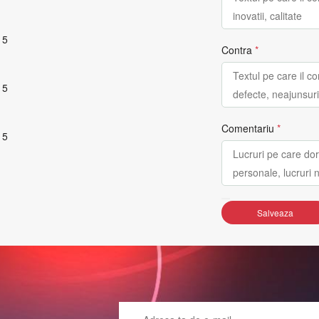
 5
Contra
*
 5
Comentariu
*
 5
Salveaza