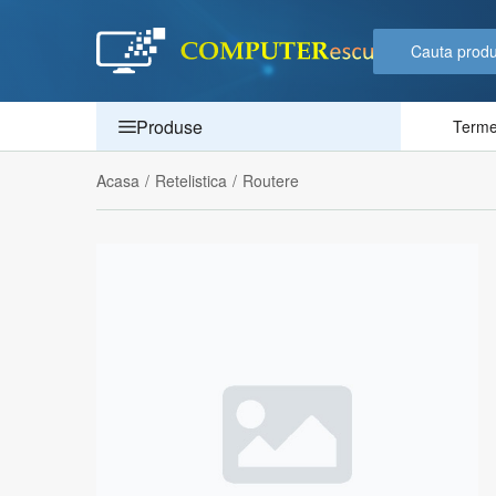
Produse
Termen
Acasa
/
Retelistica
/
Routere