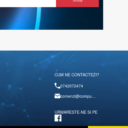
Trimite
CUM NE CONTACTEZI?
0742072474
comenzi@computerescu.ro
URMARESTE-NE SI PE