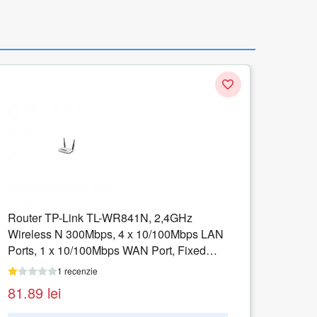
Router TP-Link TL-WR841N, 2,4GHz
TEND
Wireless N 300Mbps, 4 x 10/100Mbps LAN
3G/4G
Ports, 1 x 10/100Mbps WAN Port, Fixed
Omni Directional Antenna 2 x 5dBi
1 recenzie
463.
81.89
lei