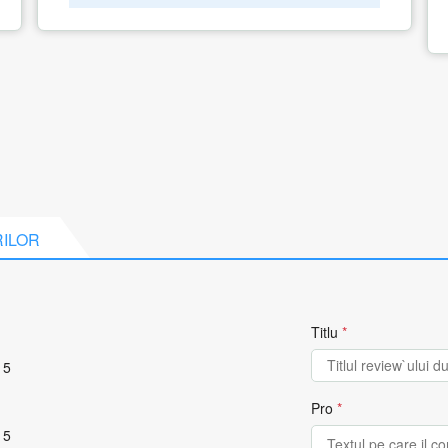
RILOR
Titlu
*
 5
Pro
*
 5