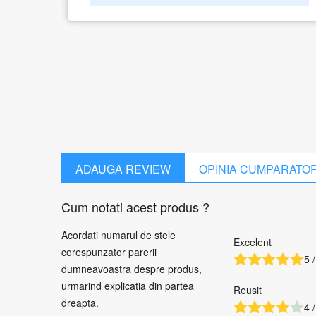
1G-
ADAUGA REVIEW
OPINIA CUMPARATO
Cum notati acest produs ?
Acordati numarul de stele
Excelent
corespunzator parerii
5 /
dumneavoastra despre produs,
urmarind explicatia din partea
Reusit
dreapta.
4 /