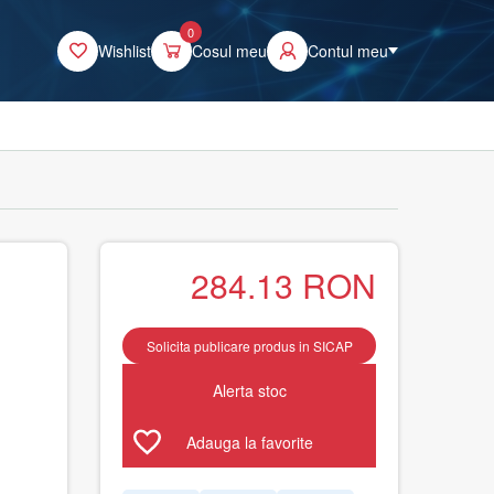
0
Wishlist
Cosul meu
Contul meu
284.13
RON
Solicita publicare produs in SICAP
Alerta stoc
Adauga la favorite