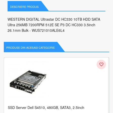
DESCRIERE PRODUS
WESTERN DIGITAL Ultrastar DC HC330 10TB HDD SATA
Ultra 256MB 7200RPM 512E SE P3 DC HC330 3.5inch
26.1mm Bulk - WUS721010ALE6L4
PRODUSE DIN ACEEASI CATEGORIE
SSD Server Dell S4510, 480GB, SATA3, 2.5inch
Hard Disk Server HPE Mission Critical 1.2TB, SAS, 2.5inch