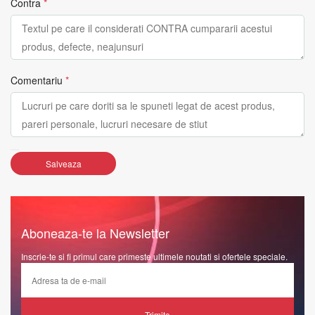
Contra
*
Comentariu
*
Salveaza
Aboneaza-te la Newsletter
Inscrie-te si fi primul care primeste ultimele noutati si ofertele speciale.
Trimite