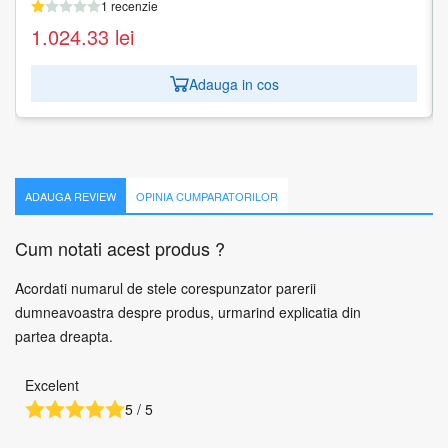
1 recenzie
1 recenzie
1.024.33
1.113.30
lei
lei
Adauga in cos
Adauga in cos
ADAUGA REVIEW
OPINIA CUMPARATORILOR
Cum notati acest produs ?
Acordati numarul de stele corespunzator parerii
dumneavoastra despre produs, urmarind explicatia din
partea dreapta.
Excelent
5 / 5