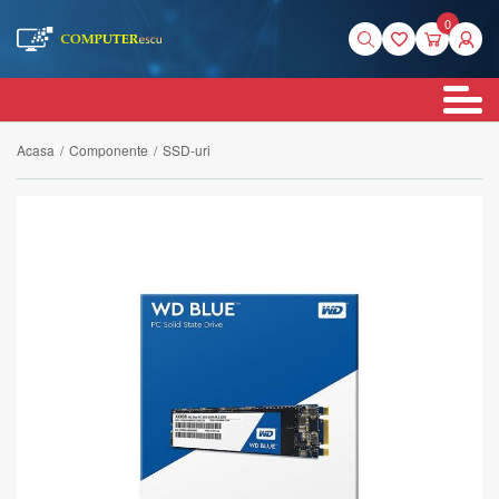
0
Acasa
/
Componente
/
SSD-uri