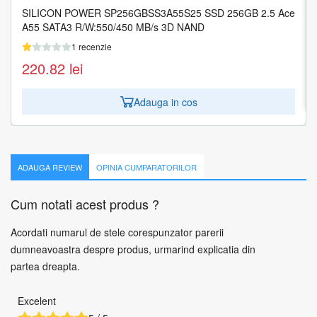
SILICON POWER SP256GBSS3A55S25 SSD 256GB 2.5 Ace
CORSAIR SSD MP600 PRO XT 2TB NVMe PCIe M.2
A55 SATA3 R/W:550/450 MB/s 3D NAND
1 recenzie
1 recenzie
2.282.82
lei
220.82
lei
Adauga in cos
Adauga in cos
ADAUGA REVIEW
OPINIA CUMPARATORILOR
Cum notati acest produs ?
Acordati numarul de stele corespunzator parerii
dumneavoastra despre produs, urmarind explicatia din
partea dreapta.
Excelent