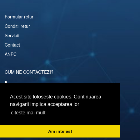
Formular retur
Conditii retur
Servicii
Contact
ANPC
CUM NE CONTACTEZI?
0742072474
comenzi@computerescu.ro
Acest site foloseste cookies. Continuarea
navigarii implica acceptarea lor
citeste mai mult
URMARESTE-NE SI PE
Am inteles!
Copyright © 2026 Computerescu.ro. All rights reserved