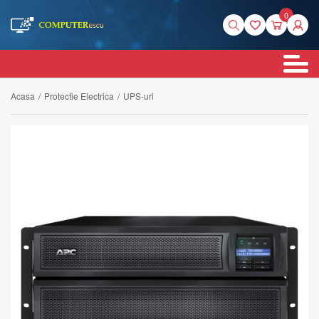
0
Acasa
/
Protectie Electrica
/
UPS-uri