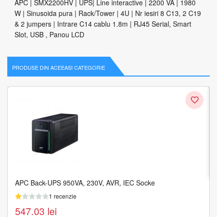
APC | SMX2200HV | UPS| Line interactive | 2200 VA | 1980
W | Sinusoida pura | Rack/Tower | 4U | Nr iesiri 8 C13, 2 C19
& 2 jumpers | Intrare C14 cablu 1.8m | RJ45 Serial, Smart
Slot, USB , Panou LCD
PRODUSE DIN ACEEASI CATEGORIE
UPS NJOY Aira 600 centrale de incalzire
1 recenzie
544.79
lei
Adauga in cos
APC Back-UPS 950VA, 230V, AVR, IEC Socke
1 recenzie
547.03
lei