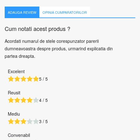
ADAUGA REVIEW
OPINIA CUMPARATORILOR
Cum notati acest produs ?
Acordati numarul de stele corespunzator parerii
dumneavoastra despre produs, urmarind explicatia din
partea dreapta.
Excelent
5 / 5
Reusit
4 / 5
Mediu
3 / 5
Convenabil