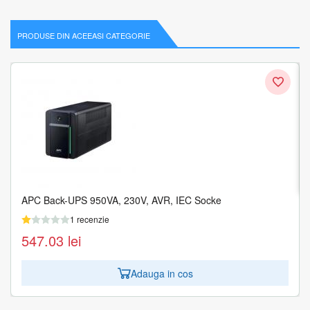
PRODUSE DIN ACEEASI CATEGORIE
UPS NJOY Aira 600 centrale de incalzire
1 recenzie
544.79
lei
Adauga in cos
APC Back-UPS 950VA, 230V, AVR, IEC Socke
1 recenzie
547.03
lei
Adauga in cos