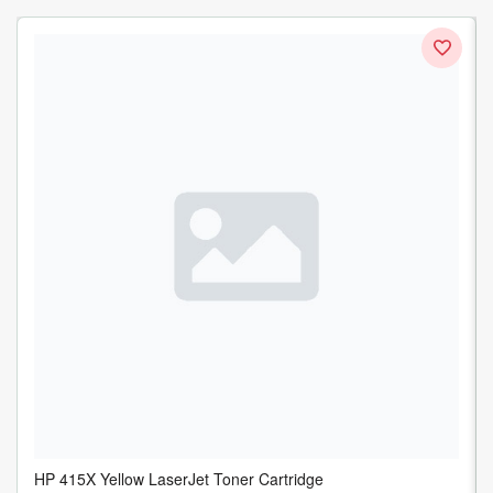
HP 415X Yellow LaserJet Toner Cartridge
XEROX 106R01294 Toner Xerox negru Phaser 5550, 30000