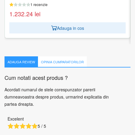
pagini
1 recenzie
1 recenzie
1.232.24
lei
831.61
lei
Adauga in cos
Adauga in cos
ADAUGA REVIEW
OPINIA CUMPARATORILOR
Cum notati acest produs ?
Acordati numarul de stele corespunzator parerii
dumneavoastra despre produs, urmarind explicatia din
partea dreapta.
Excelent
5 / 5