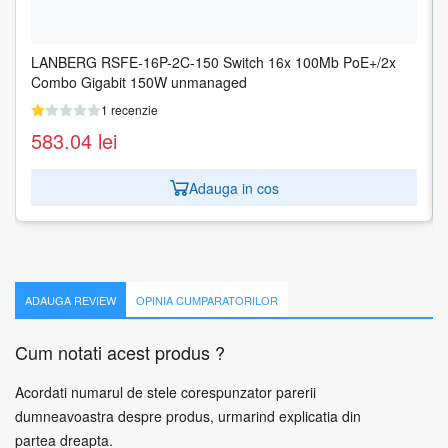
LANBERG RSFE-16P-2C-150 Switch 16x 100Mb PoE+/2x
LANBERG RSFE-16P-2C-250 Switch 16x 100Mb PoE+/2x
Combo Gigabit 150W unmanaged
Combo Gigabit 250W unmanaged
1 recenzie
1 recenzie
583.04
609.68
lei
lei
Adauga in cos
Adauga in cos
ADAUGA REVIEW
OPINIA CUMPARATORILOR
Cum notati acest produs ?
Acordati numarul de stele corespunzator parerii
dumneavoastra despre produs, urmarind explicatia din
partea dreapta.