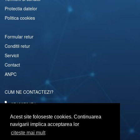
Protectia datelor
Politica cookies
Formular retur
Conditii retur
Servicii
Contact
ANPC
CUM NE CONTACTEZI?
0742072474
comenzi@computerescu.ro
Acest site foloseste cookies. Continuarea
navigarii implica acceptarea lor
citeste mai mult
URMARESTE-NE SI PE