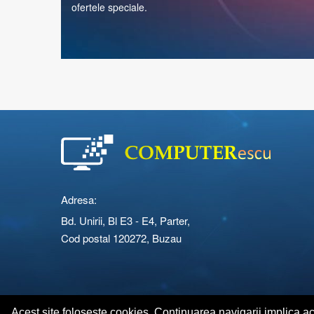
ofertele speciale.
Adresa:
Bd. Unirii, Bl E3 - E4, Parter,
Cod postal 120272, Buzau
Copyright © 2026 Computerescu.ro. All rights reserved
Acest site foloseste cookies. Continuarea navigarii implica a