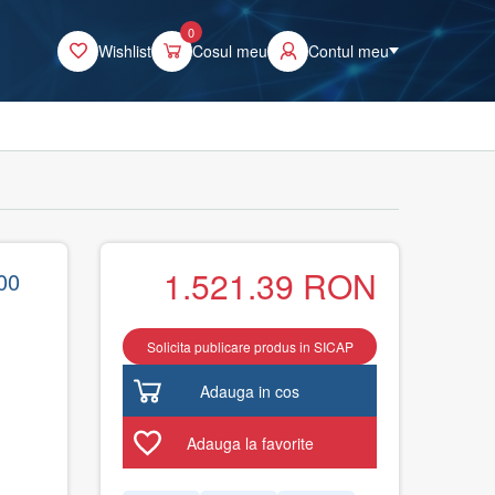
0
Wishlist
Cosul meu
Contul meu
1.521.39
RON
00
Solicita publicare produs in SICAP
Adauga in cos
Adauga la favorite