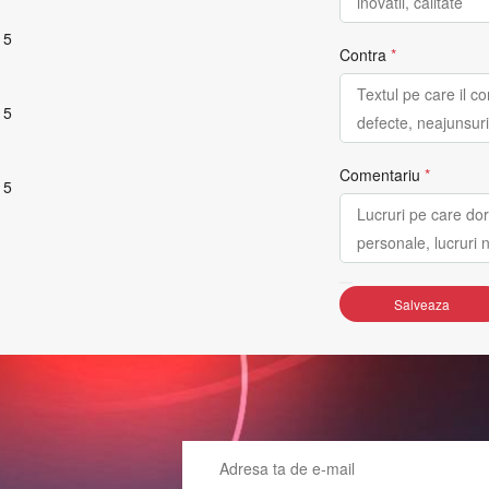
 5
Contra
*
 5
Comentariu
*
 5
Salveaza