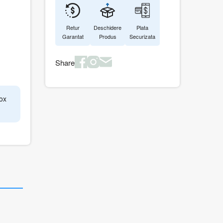
Retur
Deschidere
Plata
Garantat
Produs
Securizata
Share
ox