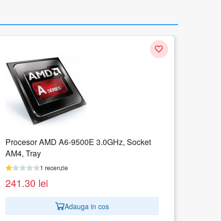
cket
Procesor Intel Core i3-10300 3.70GHz,
Socket 1200, Box
1 recenzie
956.74
lei
Adauga in cos