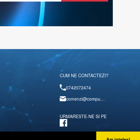
CUM NE CONTACTEZI?
0742072474
comenzi@computerescu.ro
URMARESTE-NE SI PE
Am inteles!