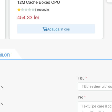
s
RILOR
Titlu
*
 5
Pro
*
 5