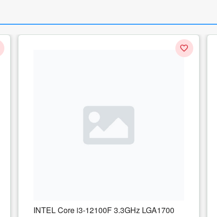
Procesor AMD A6-9500E 3.0GHz, So
AM4, Tray
1 recenzie
241.30
lei
Adauga in cos
GHz LGA1700