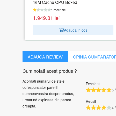
xed
12M Cache Boxed CPU
1 recenzie
454.33
lei
ga in cos
Adauga in co
ADAUGA REVIEW
OPINIA CUMPARATO
Cum notati acest produs ?
Acordati numarul de stele
Excelent
corespunzator parerii
5 /
dumneavoastra despre produs,
urmarind explicatia din partea
Reusit
dreapta.
4 /