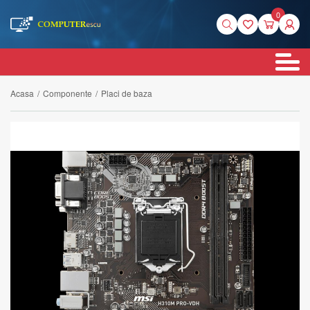
0
Acasa
/
Componente
/
Placi de baza