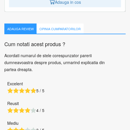
Adauga in cos
Adauga in cos
ADAUGA REVIEW
OPINIA CUMPARATORILOR
Cum notati acest produs ?
Acordati numarul de stele corespunzator parerii
dumneavoastra despre produs, urmarind explicatia din
partea dreapta.
Excelent
5 / 5
Reusit
4 / 5
Mediu