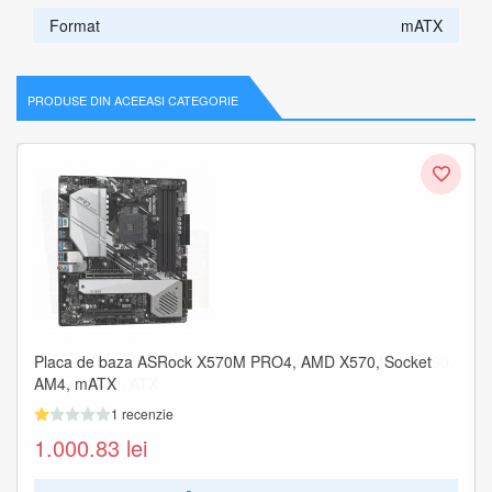
Format
mATX
PRODUSE DIN ACEEASI CATEGORIE
Placa de baza ASRock X570M PRO4, AMD X570, Socket
Placa de baza MSI MPG Z590 GAMING FORCE, Intel Z590,
AM4, mATX
Socket 1200, ATX
1 recenzie
1 recenzie
1.000.83
1.659.58
lei
lei