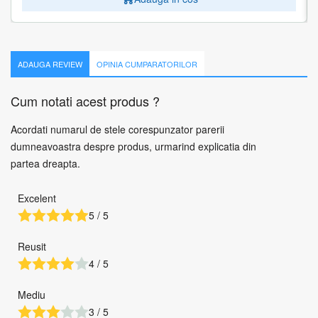
ADAUGA REVIEW
OPINIA CUMPARATORILOR
Cum notati acest produs ?
Acordati numarul de stele corespunzator parerii
dumneavoastra despre produs, urmarind explicatia din
partea dreapta.
Excelent
5 / 5
Reusit
4 / 5
Mediu
3 / 5