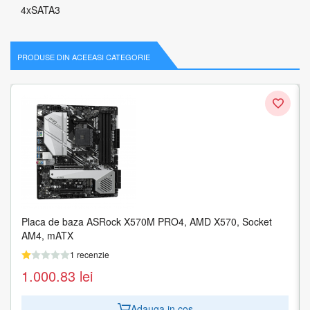
4xSATA3
PRODUSE DIN ACEEASI CATEGORIE
Placa de baza ASRock X570M PRO4, AMD X570, Socket
Placa de baza MSI MPG Z590 GAMING FORCE, Intel Z590,
AM4, mATX
Socket 1200, ATX
1 recenzie
1 recenzie
1.000.83
1.659.58
lei
lei
Adauga in cos
Adauga in cos