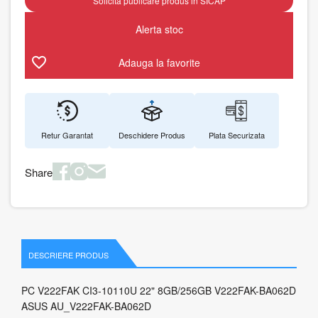
Solicita publicare produs in SICAP
Alerta stoc
Adauga la favorite
Retur Garantat
Deschidere Produs
Plata Securizata
Share
DESCRIERE PRODUS
PC V222FAK CI3-10110U 22" 8GB/256GB V222FAK-BA062D
ASUS AU_V222FAK-BA062D