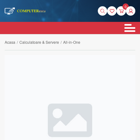
0
Acasa
/
Calculatoare & Servere
/
All-in-One