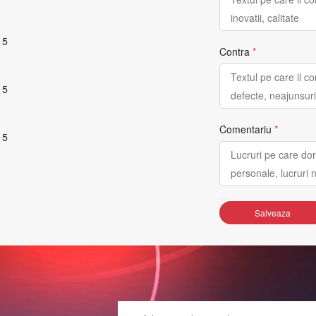
 5
Contra
*
 5
Comentariu
*
 5
Salveaza