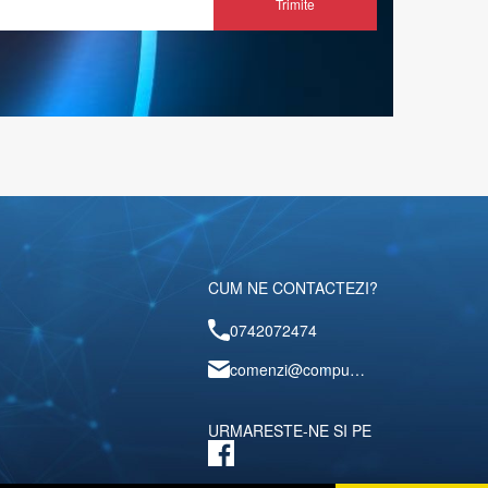
Trimite
CUM NE CONTACTEZI?
0742072474
comenzi@computerescu.ro
URMARESTE-NE SI PE