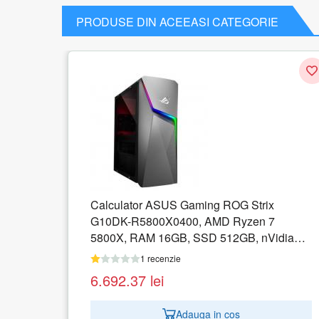
PRODUSE DIN ACEEASI CATEGORIE
rix
Calculator ASUS ExpertCenter D5
n 7
D500SC-0G59050120 SFF, Intel Celeron
 nVidia
G5905, RAM 4GB, SSD 256GB, Intel U
S
Graphics 610, No OS
1 recenzie
1.679.97
lei
Adauga in cos