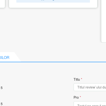
11500 16GB 128GB M.2 NVMe PCIe 3.0
SSD Intel UHD W10P 2Y Black
1 recenzie
3.872.05
lei
Adauga in cos
RILOR
Titlu
*
 5
Pro
*
 5