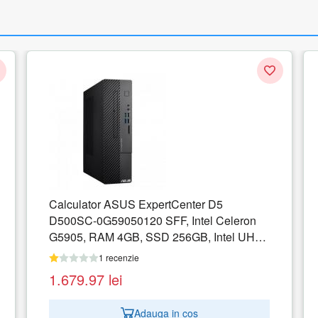
HD
ASUS D700MC-511500039R Intel Core i5-