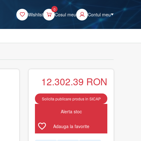
0
Wishlist
Cosul meu
Contul meu
12.302.39
RON
Solicita publicare produs in SICAP
Alerta stoc
Adauga la favorite