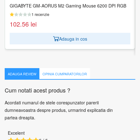
GIGABYTE GM-AORUS M2 Gaming Mouse 6200 DPI RGB
MOUSE USB LASER WRL PROFES./BLACK 4X30H56887
LENOVO
1 recenzie
1 recenzie
102.56
lei
119.71
lei
Adauga in cos
Adauga in cos
ADAUGA REVIEW
OPINIA CUMPARATORILOR
Cum notati acest produs ?
Acordati numarul de stele corespunzator parerii
dumneavoastra despre produs, urmarind explicatia din
partea dreapta.
Excelent