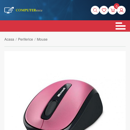
0
Acasa
/
Periferice
/
Mouse