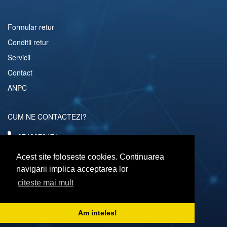
Formular retur
Conditii retur
Servicii
Contact
ANPC
CUM NE CONTACTEZI?
0742072474
comenzi@computerescu.ro
Acest site foloseste cookies. Continuarea
navigarii implica acceptarea lor
citeste mai mult
URMARESTE-NE SI PE
Am inteles!
Copyright © 2026 Computerescu.ro. All rights reserved