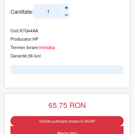
Cantitate:
Cod:
X7Q44AA
Producator:
HP
Termen livrare:
Intreaba
Garantie:
36 luni
65.75
RON
Solicita publicare produs in SICAP
Alerta stoc