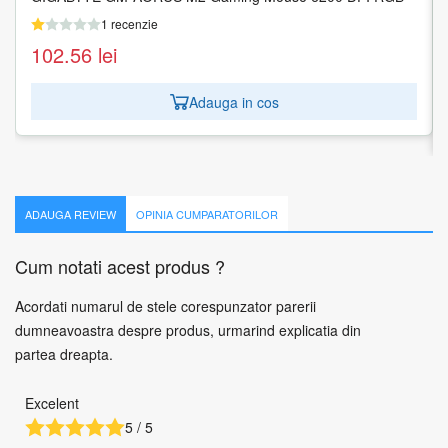
LENOVO
1 recenzie
1 recenzie
102.56
lei
119.71
lei
Adauga in cos
Adauga in cos
ADAUGA REVIEW
OPINIA CUMPARATORILOR
Cum notati acest produs ?
Acordati numarul de stele corespunzator parerii
dumneavoastra despre produs, urmarind explicatia din
partea dreapta.
Excelent
5 / 5