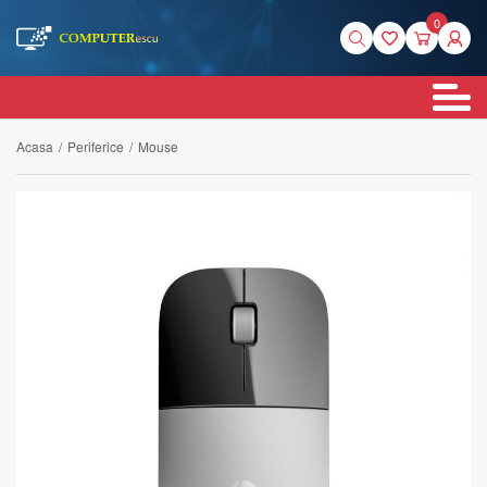
0
Acasa
/
Periferice
/
Mouse