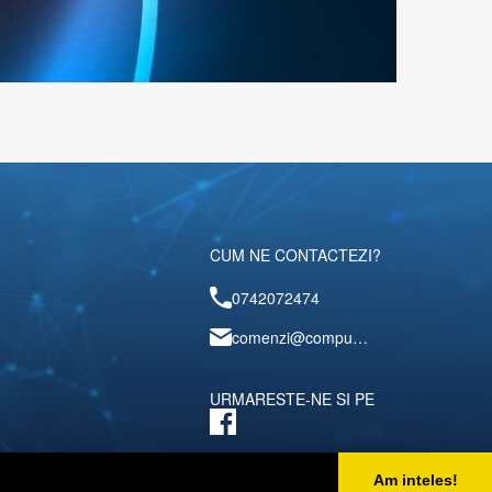
CUM NE CONTACTEZI?
0742072474
comenzi@computerescu.ro
URMARESTE-NE SI PE
Am inteles!