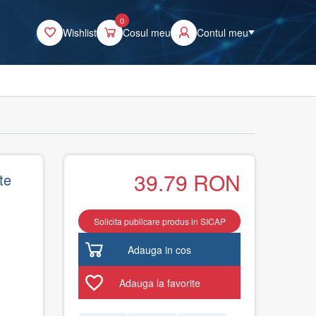
0
Wishlist
Cosul meu
Contul meu
39.79
RON
te
Solicita publicare produs in SICAP
Adauga in cos
Adauga la favorite