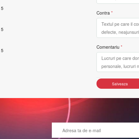
 5
Contra
*
 5
Comentariu
*
 5
Salveaza