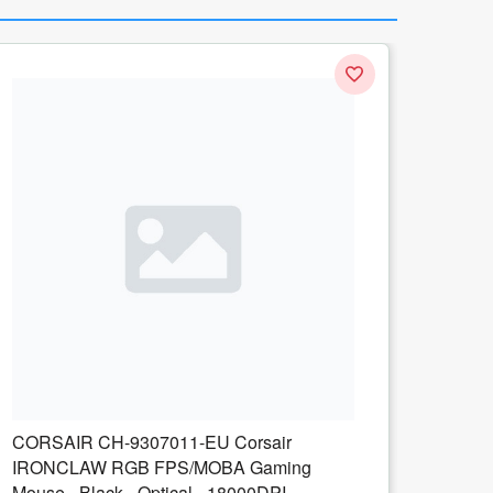
Mouse
USB Wi
338.
CORSAIR CH-9307011-EU Corsair
IRONCLAW RGB FPS/MOBA Gaming
Mouse - Black - Optical - 18000DPI