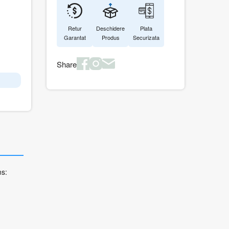
Retur
Deschidere
Plata
Garantat
Produs
Securizata
Share
ns: