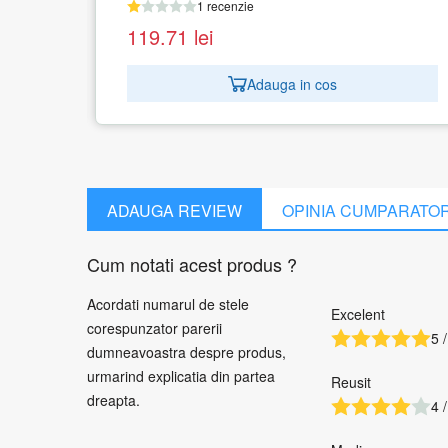
1 recenzie
119.71
lei
Adauga in cos
ADAUGA REVIEW
OPINIA CUMPARATO
Cum notati acest produs ?
Acordati numarul de stele
Excelent
corespunzator parerii
5 /
dumneavoastra despre produs,
urmarind explicatia din partea
Reusit
dreapta.
4 /