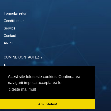
Formular retur
Conditii retur
Servicii
Contact
ANPC
CUM NE CONTACTEZI?
0742072474
comenzi@computerescu.ro
Acest site foloseste cookies. Continuarea
navigarii implica acceptarea lor
citeste mai mult
URMARESTE-NE SI PE
Am inteles!
Copyright © 2026 Computerescu.ro. All rights reserved