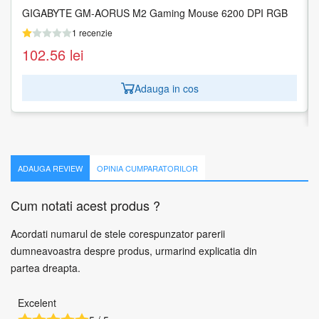
GIGABYTE GM-AORUS M2 Gaming Mouse 6200 DPI RGB
MOUSE USB LASER WRL PROFES./BLACK 4X30H56887
LENOVO
1 recenzie
1 recenzie
102.56
lei
119.71
lei
Adauga in cos
Adauga in cos
ADAUGA REVIEW
OPINIA CUMPARATORILOR
Cum notati acest produs ?
Acordati numarul de stele corespunzator parerii
dumneavoastra despre produs, urmarind explicatia din
partea dreapta.
Excelent