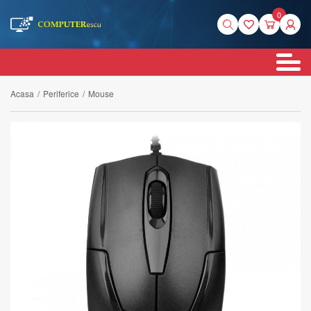
0
Acasa
/
Periferice
/
Mouse