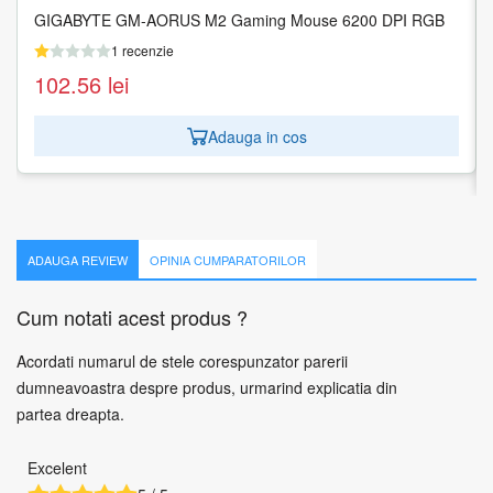
GIGABYTE GM-AORUS M2 Gaming Mouse 6200 DPI RGB
MOUSE USB LASER WRL PROFES./BLACK 4X30H56887
LENOVO
1 recenzie
1 recenzie
102.56
lei
119.71
lei
Adauga in cos
Adauga in cos
ADAUGA REVIEW
OPINIA CUMPARATORILOR
Cum notati acest produs ?
Acordati numarul de stele corespunzator parerii
dumneavoastra despre produs, urmarind explicatia din
partea dreapta.
Excelent