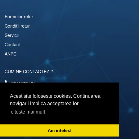
Formular retur
Conditii retur
Servicii
Contact
ANPC
CUM NE CONTACTEZI?
0742072474
comenzi@computerescu.ro
Acest site foloseste cookies. Continuarea
navigarii implica acceptarea lor
citeste mai mult
URMARESTE-NE SI PE
Am inteles!
Copyright © 2026 Computerescu.ro. All rights reserved