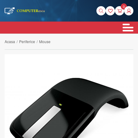
0
Acasa
/
Periferice
/
Mouse