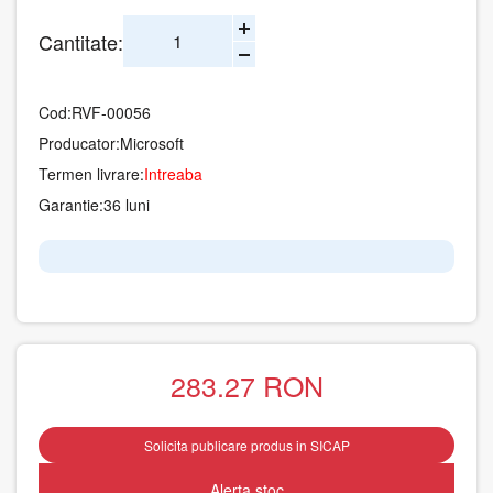
Cantitate:
Cod:
RVF-00056
Producator:
Microsoft
Termen livrare:
Intreaba
Garantie:
36 luni
283.27
RON
Solicita publicare produs in SICAP
Alerta stoc