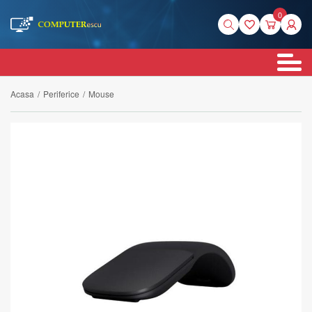
0
Acasa
/
Periferice
/
Mouse