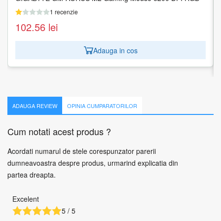
LENOVO
1 recenzie
1 recenzie
102.56
lei
119.71
lei
Adauga in cos
Adauga in cos
ADAUGA REVIEW
OPINIA CUMPARATORILOR
Cum notati acest produs ?
Acordati numarul de stele corespunzator parerii
dumneavoastra despre produs, urmarind explicatia din
partea dreapta.
Excelent
5 / 5