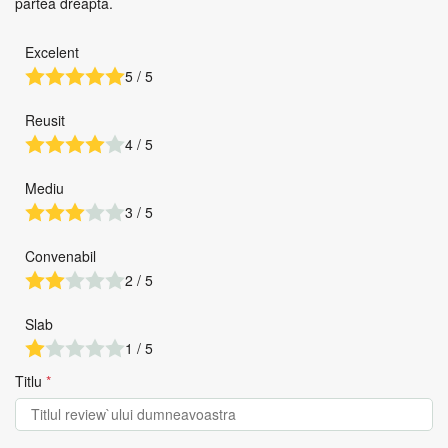
partea dreapta.
Excelent
5 / 5
Reusit
4 / 5
Mediu
3 / 5
Convenabil
2 / 5
Slab
1 / 5
Titlu
*