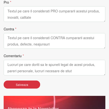
Pro
*
Contra
*
Comentariu
*
Salveaza
Aboneaza-te la Newsletter