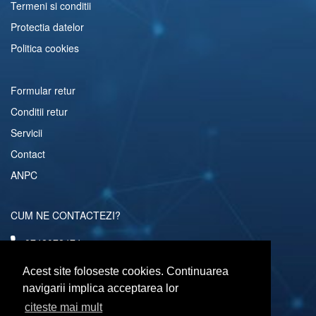
Termeni si conditii
Protectia datelor
Politica cookies
Formular retur
Conditii retur
Servicii
Contact
ANPC
CUM NE CONTACTEZI?
0742072474
comenzi@computerescu.ro
Acest site foloseste cookies. Continuarea
navigarii implica acceptarea lor
citeste mai mult
URMARESTE-NE SI PE