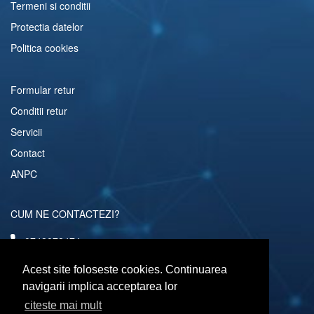
Termeni si conditii
Protectia datelor
Politica cookies
Formular retur
Conditii retur
Servicii
Contact
ANPC
CUM NE CONTACTEZI?
0742072474
comenzi@computerescu.ro
Acest site foloseste cookies. Continuarea
navigarii implica acceptarea lor
citeste mai mult
URMARESTE-NE SI PE