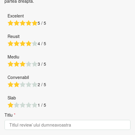
partea dreapta.
Excelent
5 / 5
Reusit
4 / 5
Mediu
3 / 5
Convenabil
2 / 5
Slab
1 / 5
Titlu
*