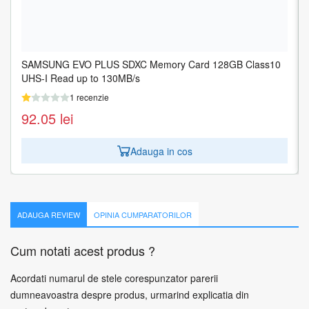
SAMSUNG EVO PLUS SDXC Memory Card 128GB Class10
SAMSUNG EVO PLUS SDXC Memory Card 256GB Class10
UHS-I Read up to 130MB/s
UHS-I Read up to 130MB/s
1 recenzie
1 recenzie
92.05
162.11
lei
lei
Adauga in cos
Adauga in cos
ADAUGA REVIEW
OPINIA CUMPARATORILOR
Cum notati acest produs ?
Acordati numarul de stele corespunzator parerii
dumneavoastra despre produs, urmarind explicatia din