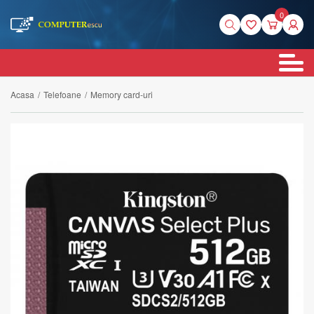
0
Acasa
/
Telefoane
/
Memory card-uri