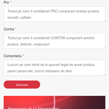
Pro
*
Contra
*
Comentariu
*
Salveaza
Aboneaza-te la Newsletter