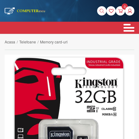
0
Acasa
/
Telefoane
/
Memory card-uri