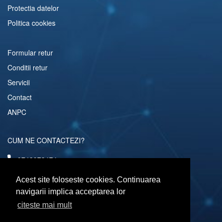
Protectia datelor
Politica cookies
Formular retur
Conditii retur
Servicii
Contact
ANPC
CUM NE CONTACTEZI?
0742072474
comenzi@computerescu.ro
Acest site foloseste cookies. Continuarea
navigarii implica acceptarea lor
citeste mai mult
URMARESTE-NE SI PE