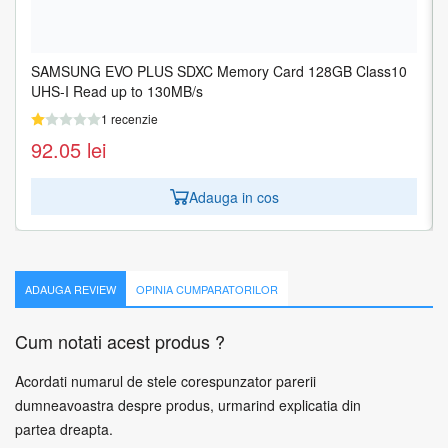
SAMSUNG EVO PLUS SDXC Memory Card 128GB Class10
SAMSUNG EVO PLUS SDXC Memory Card 256GB Class10
UHS-I Read up to 130MB/s
UHS-I Read up to 130MB/s
1 recenzie
1 recenzie
92.05
162.11
lei
lei
Adauga in cos
Adauga in cos
ADAUGA REVIEW
OPINIA CUMPARATORILOR
Cum notati acest produs ?
Acordati numarul de stele corespunzator parerii
dumneavoastra despre produs, urmarind explicatia din
partea dreapta.