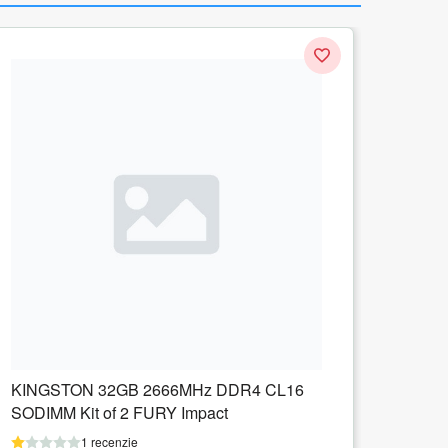
Memorie SODIMM Kingston 8GB, DDR4-
3200Mhz, CL22
1 recenzie
125.27
lei
Adauga in cos