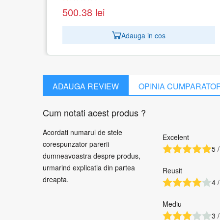
96.89
lei
Adauga in cos
ADAUGA REVIEW
OPINIA CUMPARATO
Cum notati acest produs ?
Acordati numarul de stele
Excelent
corespunzator parerii
5 /
dumneavoastra despre produs,
urmarind explicatia din partea
Reusit
dreapta.
4 /
Mediu
3 /