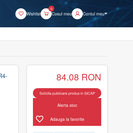
0
Wishlist
Cosul meu
Contul meu
84.08
RON
R4-
Solicita publicare produs in SICAP
Alerta stoc
Adauga la favorite