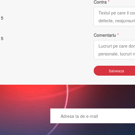
Contra
*
 5
Comentariu
*
 5
Salveaza