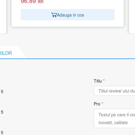
394.32
lei
Adauga in cos
RILOR
Titlu
*
 5
Pro
*
 5
 5