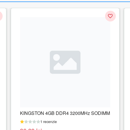
DIMM
KINGSTON 32GB 2666MHz DDR4 CL16
SODIMM Kit of 2 FURY Impact
1 recenzie