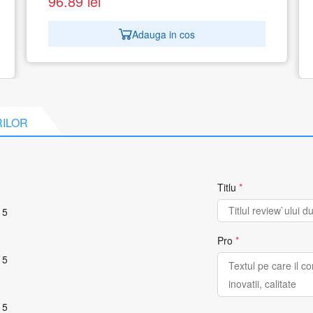
394.32
lei
Adauga in cos
RILOR
Titlu
*
 5
Pro
*
 5
 5