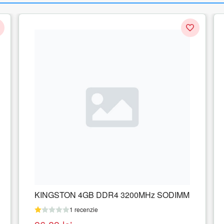
 SODIMM
KINGSTON 32GB 2666MHz DDR4 CL16
SODIMM Kit of 2 FURY Impact
1 recenzie