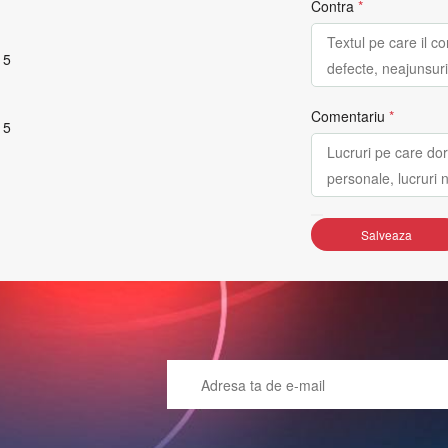
Contra
*
 5
Comentariu
*
 5
Salveaza