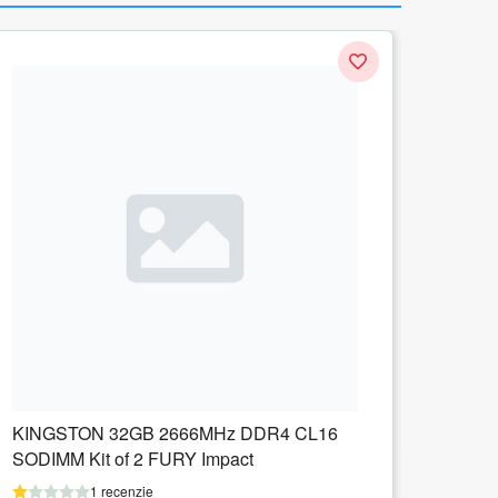
Memorie SODIMM Kingston 8GB, DDR4-
3200Mhz, CL22
1 recenzie
125.27
lei
Adauga in cos