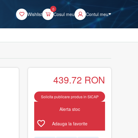
0
Wishlist
Cosul meu
Contul meu
439.72
RON
Solicita publicare produs in SICAP
Alerta stoc
Adauga la favorite