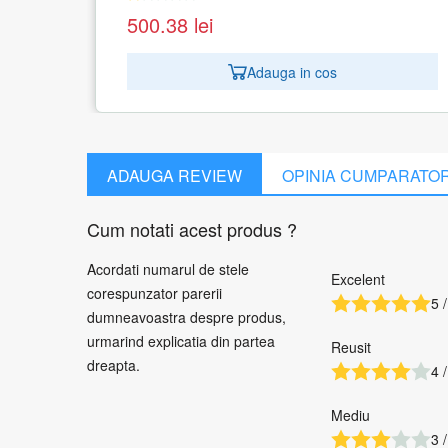
96.89
lei
Adauga in cos
 cos
ADAUGA REVIEW
OPINIA CUMPARATO
Cum notati acest produs ?
Acordati numarul de stele
Excelent
corespunzator parerii
5 /
dumneavoastra despre produs,
urmarind explicatia din partea
Reusit
dreapta.
4 /
Mediu
3 /