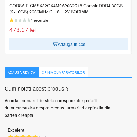
CORSAIR CMSX32GX4M2A2666C18 Corsair DDR4 32GB
MEMORY DIMM 16GB PC25600 DDR4/KVR32N22S8/16
(2x16GB) 2666MHz CL18 1.2V SODIMM
KINGSTON
1 recenzie
1 recenzie
478.07
201.00
lei
lei
Adauga in cos
Adauga in cos
ADAUGA REVIEW
OPINIA CUMPARATORILOR
Cum notati acest produs ?
Acordati numarul de stele corespunzator parerii
dumneavoastra despre produs, urmarind explicatia din
partea dreapta.
Excelent