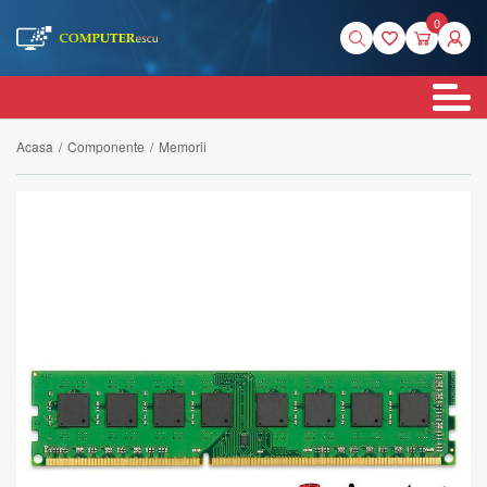
0
Acasa
/
Componente
/
Memorii