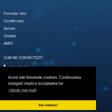
Formular retur
Conditii retur
Servicii
Contact
ANPC
CUM NE CONTACTEZI?
0742072474
comenzi@computerescu.ro
Acest site foloseste cookies. Continuarea
navigarii implica acceptarea lor
citeste mai mult
URMARESTE-NE SI PE
Am inteles!
Copyright © 2026 Computerescu.ro. All rights reserved