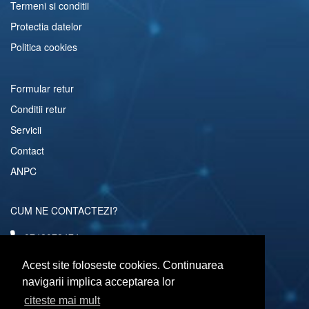
Termeni si conditii
Protectia datelor
Politica cookies
Formular retur
Conditii retur
Servicii
Contact
ANPC
CUM NE CONTACTEZI?
0742072474
comenzi@computerescu.ro
Acest site foloseste cookies. Continuarea
navigarii implica acceptarea lor
citeste mai mult
URMARESTE-NE SI PE