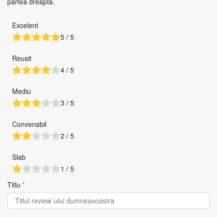
partea dreapta.
Excelent
5 / 5
Reusit
4 / 5
Mediu
3 / 5
Convenabil
2 / 5
Slab
1 / 5
Titlu
*