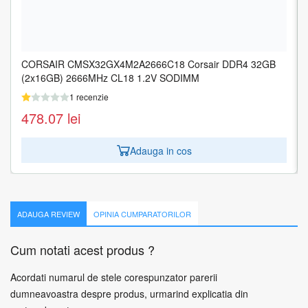
CORSAIR CMSX32GX4M2A2666C18 Corsair DDR4 32GB
MEMORY DIMM 16GB PC25600 DDR4/KVR32N22S8/16
(2x16GB) 2666MHz CL18 1.2V SODIMM
KINGSTON
1 recenzie
1 recenzie
478.07
201.00
lei
lei
Adauga in cos
Adauga in cos
ADAUGA REVIEW
OPINIA CUMPARATORILOR
Cum notati acest produs ?
Acordati numarul de stele corespunzator parerii
dumneavoastra despre produs, urmarind explicatia din