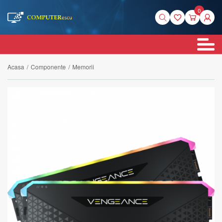
0
Acasa
/
Componente
/
Memorii