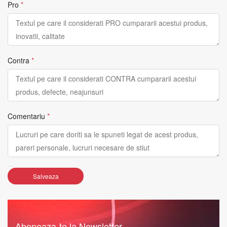
Pro
*
Contra
*
Comentariu
*
Salveaza
Aboneaza-te la Newsletter