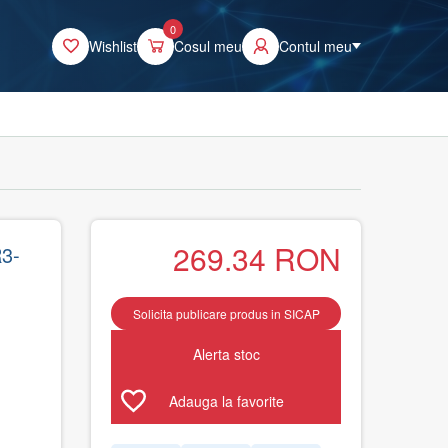
0
Wishlist
Cosul meu
Contul meu
269.34
RON
3-
Solicita publicare produs in SICAP
Alerta stoc
Adauga la favorite