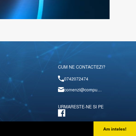
CUM NE CONTACTEZI?
0742072474
comenzi@computerescu.ro
URMARESTE-NE SI PE
Am inteles!