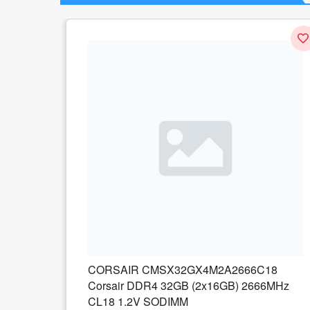
4M2A2666C18
MEMORY DIMM 16GB PC2560
2x16GB) 2666MHz
DDR4/KVR32N22S8/16 KING
1 recenzie