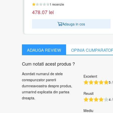
201.00
lei
Adauga in cos
in cos
ADAUGA REVIEW
OPINIA CUMPARATO
Cum notati acest produs ?
Acordati numarul de stele
Excelent
corespunzator parerii
5 /
dumneavoastra despre produs,
urmarind explicatia din partea
Reusit
dreapta.
4 /
Mediu