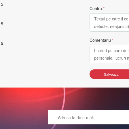
 5
Contra
*
 5
Comentariu
*
 5
Salveaza