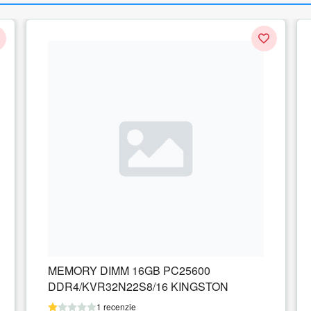
0
CORSAIR DDR4 16GB 2x8GB 3200MH
STON
DIMM CL16 VENGEANCE RGB Pro SL
Black 1.35V XMP 2.0