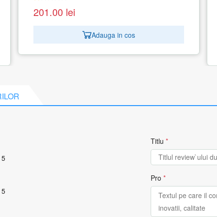
1 recenzie
336.05
lei
Adauga in cos
RILOR
Titlu
*
 5
Pro
*
 5