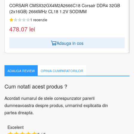
CORSAIR CMSX32GX4M2A2666C18 Corsair DDR4 32GB
MEMORY DIMM 16GB PC25600 DDR4/KVR32N22S8/16
(2x16GB) 2666MHz CL18 1.2V SODIMM
KINGSTON
1 recenzie
1 recenzie
478.07
201.00
lei
lei
Adauga in cos
Adauga in cos
ADAUGA REVIEW
OPINIA CUMPARATORILOR
Cum notati acest produs ?
Acordati numarul de stele corespunzator parerii
dumneavoastra despre produs, urmarind explicatia din
partea dreapta.
Excelent