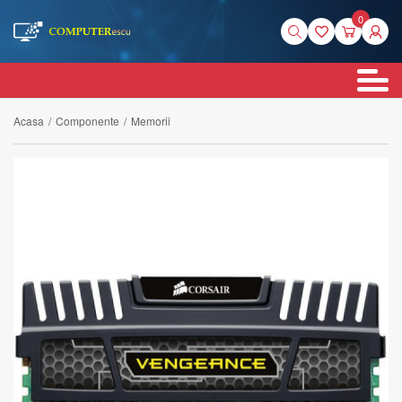
0
Acasa
/
Componente
/
Memorii