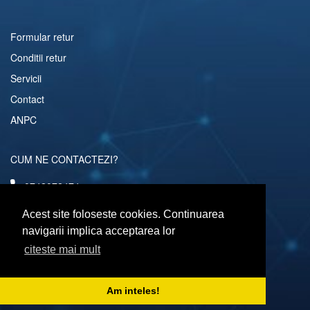
Formular retur
Conditii retur
Servicii
Contact
ANPC
CUM NE CONTACTEZI?
0742072474
comenzi@computerescu.ro
Acest site foloseste cookies. Continuarea
navigarii implica acceptarea lor
citeste mai mult
URMARESTE-NE SI PE
Am inteles!
Copyright © 2026 Computerescu.ro. All rights reserved