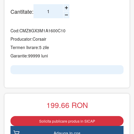
Cantitate:
Cod:
CMZ8GX3M1A1600C10
Producator:
Corsair
Termen livrare:
5 zile
Garantie:
99999 luni
199.66
RON
Solicita publicare produs in SICAP
Adauga in cos