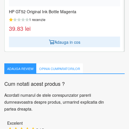
HP GT52 Original Ink Bottle Magenta
HP GT52 Original Ink Bottle Yellow
1 recenzie
1 recenzie
39.83
39.83
lei
lei
Adauga in cos
Adauga in cos
ADAUGA REVIEW
OPINIA CUMPARATORILOR
Cum notati acest produs ?
Acordati numarul de stele corespunzator parerii
dumneavoastra despre produs, urmarind explicatia din
partea dreapta.
Excelent