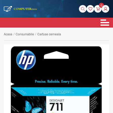
0
Acasa
/
Consumabile
/
Cartuse cerneala