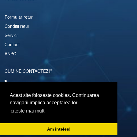
Formular retur
Conditii retur
Servicii
Contact
ANPC
CUM NE CONTACTEZI?
0742072474
comenzi@computerescu.ro
Acest site foloseste cookies. Continuarea
navigarii implica acceptarea lor
citeste mai mult
URMARESTE-NE SI PE
Am inteles!
Copyright © 2026 Computerescu.ro. All rights reserved