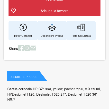
Adauga la favorite
Retur Garantat
Deschidere Produs
Plata Securizata
Share
DESCRIERE PRODUS
Cartus cerneala HP CZ136A, yellow, pachet triplu, 3 X 29 ml,
HPDesignjetT120, Designjet T520 24'', Designjet T520 36'',
NR.711