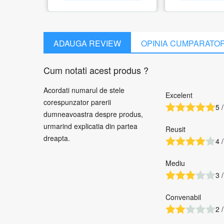
ADAUGA REVIEW
OPINIA CUMPARATO
Cum notati acest produs ?
Acordati numarul de stele
Excelent
corespunzator parerii
5 /
dumneavoastra despre produs,
urmarind explicatia din partea
Reusit
dreapta.
4 /
Mediu
3 /
Convenabil
2 /