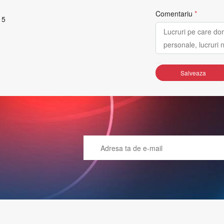
Comentariu
*
 5
Salveaza