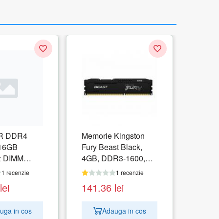
R DDR4
Memorie Kingston
16GB
Fury Beast Black,
 DIMM
4GB, DDR3-1600,
ENGEANCE
CL10
1 recenzie
1 recenzie
SL Black
lei
141.36
lei
P 2.0
uga in cos
Adauga in cos