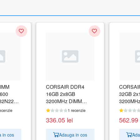
IMM
CORSAIR DDR4
CORSAI
600
16GB 2x8GB
32GB 2x
2N22S8/16
3200MHz DIMM
3200MHz
CL16 VENGEANCE
CL16 V
ecenzie
1 recenzie
RGB Pro SL Black
RGB Pro 
336.05
lei
562.99
1.35V XMP 2.0
1.35V XM
 in cos
Adauga in cos
Ada