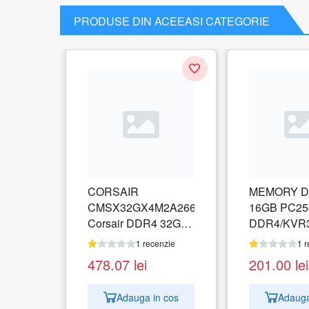
PRODUSE DIN ACEEASI CATEGORIE
CORSAIR
MEMORY D
CMSX32GX4M2A2666C18
16GB PC25
Corsair DDR4 32GB
DDR4/KVR3
(2x16GB) 2666MHz
KINGSTON
1 recenzie
1 r
CL18 1.2V SODIMM
478.07
lei
201.00
lei
Adauga in cos
Adauga