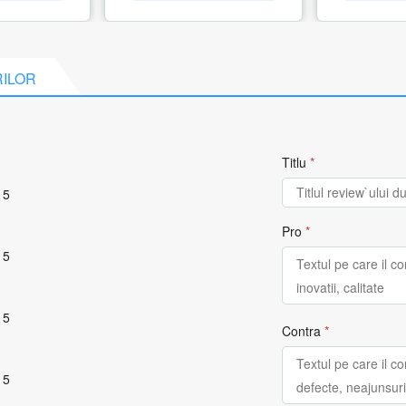
RILOR
Titlu
*
 5
Pro
*
 5
 5
Contra
*
 5