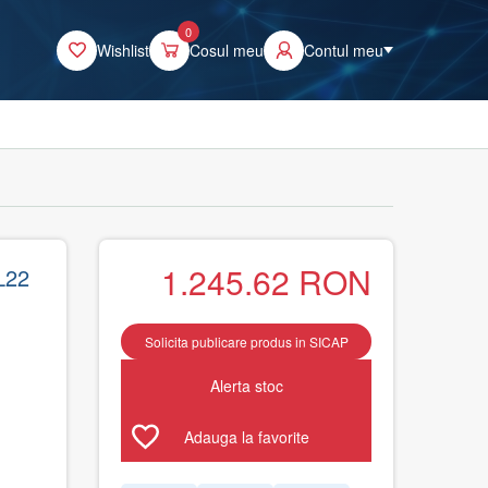
0
Wishlist
Cosul meu
Contul meu
1.245.62
RON
L22
Solicita publicare produs in SICAP
Alerta stoc
Adauga la favorite