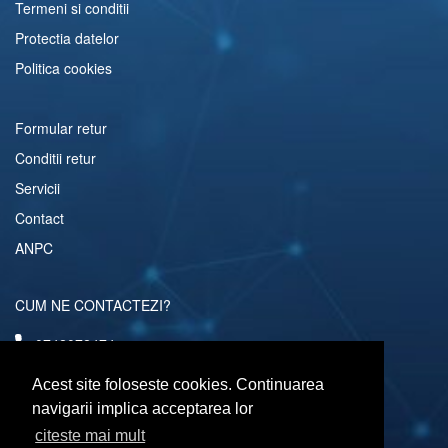
Termeni si conditii
Protectia datelor
Politica cookies
Formular retur
Conditii retur
Servicii
Contact
ANPC
CUM NE CONTACTEZI?
0742072474
comenzi@computerescu.ro
Acest site foloseste cookies. Continuarea
navigarii implica acceptarea lor
citeste mai mult
URMARESTE-NE SI PE