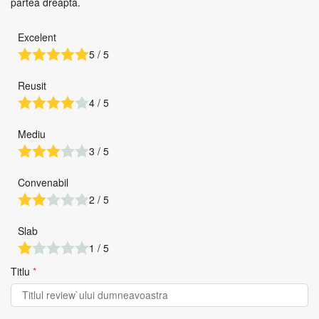
partea dreapta.
Excelent
5 / 5
Reusit
4 / 5
Mediu
3 / 5
Convenabil
2 / 5
Slab
1 / 5
Titlu
*