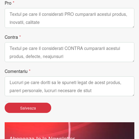
Pro
*
Contra
*
Comentariu
*
Salveaza
Aboneaza-te la Newsletter