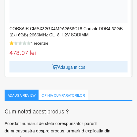
CORSAIR CMSX32GX4M2A2666C18 Corsair DDR4 32GB
MEMORY DIMM 16GB PC25600 DDR4/KVR32N22S8/16
(2x16GB) 2666MHz CL18 1.2V SODIMM
KINGSTON
1 recenzie
1 recenzie
478.07
201.00
lei
lei
Adauga in cos
Adauga in cos
ADAUGA REVIEW
OPINIA CUMPARATORILOR
Cum notati acest produs ?
Acordati numarul de stele corespunzator parerii
dumneavoastra despre produs, urmarind explicatia din