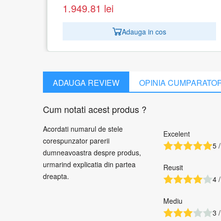
454.33
lei
os
Adauga in cos
ADAUGA REVIEW
OPINIA CUMPARATO
Cum notati acest produs ?
Acordati numarul de stele
Excelent
corespunzator parerii
5 /
dumneavoastra despre produs,
urmarind explicatia din partea
Reusit
dreapta.
4 /
Mediu
3 /