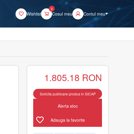
0
Wishlist
Cosul meu
Contul meu
1.805.18
RON
Solicita publicare produs in SICAP
Alerta stoc
Adauga la favorite