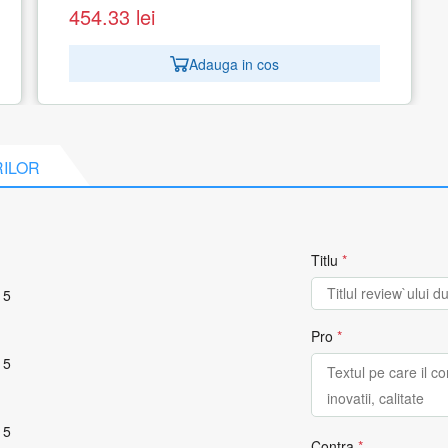
RILOR
Titlu
*
 5
Pro
*
 5
 5
Contra
*