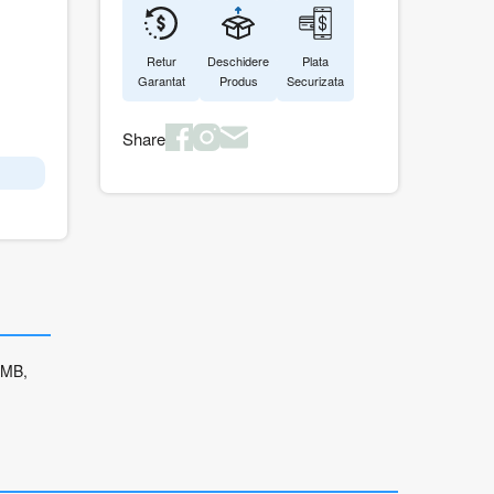
Retur
Deschidere
Plata
Garantat
Produs
Securizata
Share
2MB,