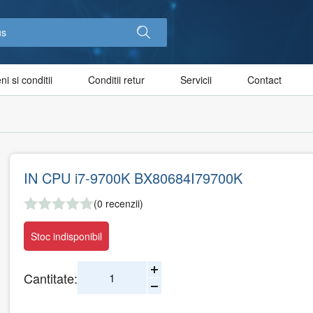
i si conditii
Conditii retur
Servicii
Contact
IN CPU i7-9700K BX80684I79700K
(0 recenzii)
Stoc indisponibil
Cantitate: