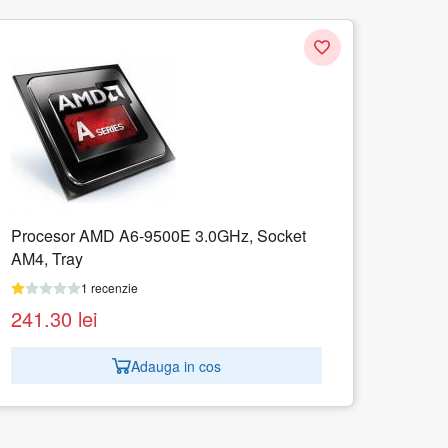
Procesor Intel Core i3-10300 3.70GHz,
Socket 1200, Box
1 recenzie
956.74
lei
Adauga in cos