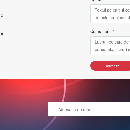
 5
Comentariu
*
 5
Salveaza