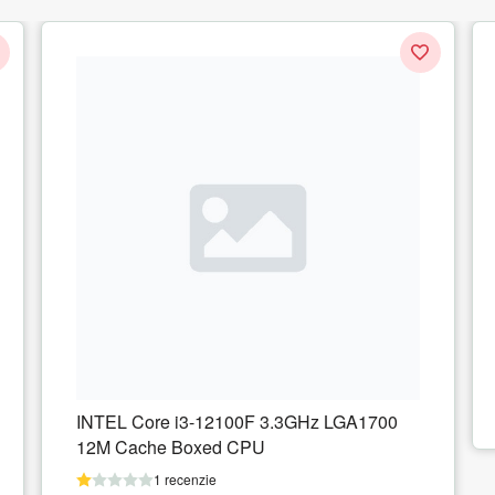
Procesor AMD A6-9500E 3.0GHz, Socket
AM4, Tray
1 recenzie
241.30
lei
Adauga in cos
1700