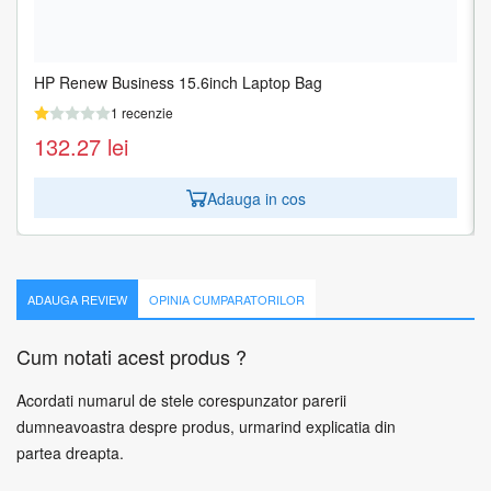
HP Renew Business 15.6inch Laptop Bag
NB BACKPACK AMORED 17"/BLACK GX40V10007 LENOVO
1 recenzie
1 recenzie
132.27
273.37
lei
lei
Adauga in cos
Adauga in cos
ADAUGA REVIEW
OPINIA CUMPARATORILOR
Cum notati acest produs ?
Acordati numarul de stele corespunzator parerii
dumneavoastra despre produs, urmarind explicatia din
partea dreapta.