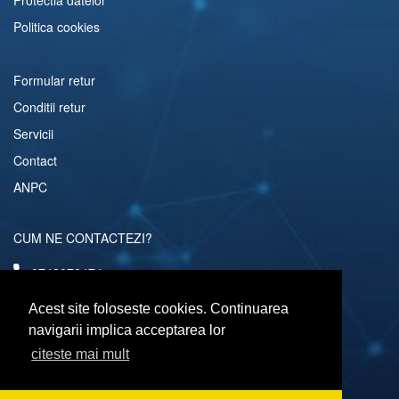
Politica cookies
Formular retur
Conditii retur
Servicii
Contact
ANPC
CUM NE CONTACTEZI?
0742072474
comenzi@computerescu.ro
Acest site foloseste cookies. Continuarea
navigarii implica acceptarea lor
citeste mai mult
URMARESTE-NE SI PE