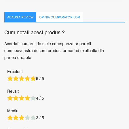
ADAUGA REVIEW
OPINIA CUMPARATORILOR
Cum notati acest produs ?
Acordati numarul de stele corespunzator parerii
dumneavoastra despre produs, urmarind explicatia din
partea dreapta.
Excelent
5 / 5
Reusit
4 / 5
Mediu
3 / 5