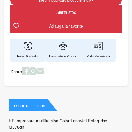
Solicita publicare produs in SICAP
Alerta stoc
Adauga la favorite
Retur Garantat
Deschidere Produs
Plata Securizata
Share
DESCRIERE PRODUS
HP Impresora multifuncion Color LaserJet Enterprise
M578dn