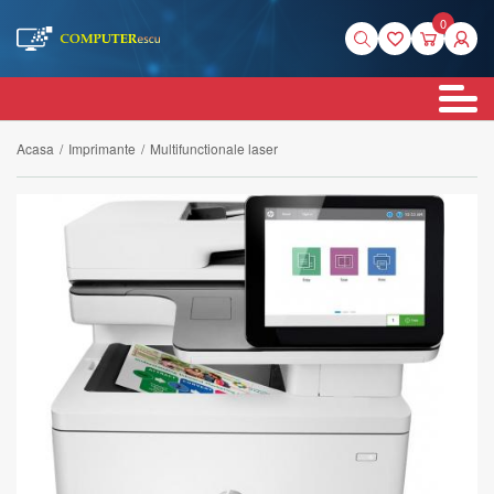
0
Acasa
/
Imprimante
/
Multifunctionale laser