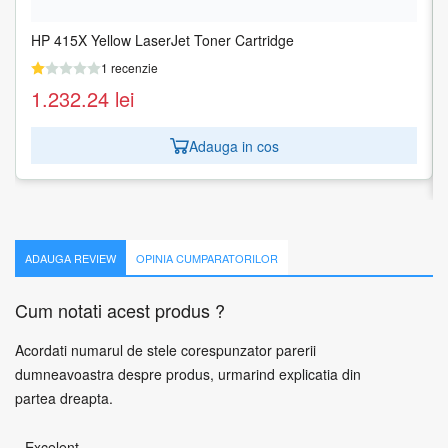
HP 415X Yellow LaserJet Toner Cartridge
XEROX 106R01294 Toner Xerox negru Phaser 5550, 30000
pagini
1 recenzie
1 recenzie
1.232.24
lei
831.61
lei
Adauga in cos
Adauga in cos
ADAUGA REVIEW
OPINIA CUMPARATORILOR
Cum notati acest produs ?
Acordati numarul de stele corespunzator parerii
dumneavoastra despre produs, urmarind explicatia din
partea dreapta.
Excelent