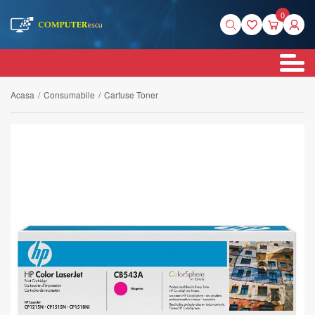
0
Acasa
/
Consumabile
/
Cartuse Toner