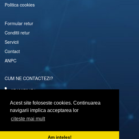
Politica cookies
Formular retur
Conditii retur
Servicii
Contact
ANPC
CUM NE CONTACTEZI?
0742072474
comenzi@computerescu.ro
Acest site foloseste cookies. Continuarea
navigarii implica acceptarea lor
citeste mai mult
URMARESTE-NE SI PE
Am inteles!
Copyright © 2026 Computerescu.ro. All rights reserved