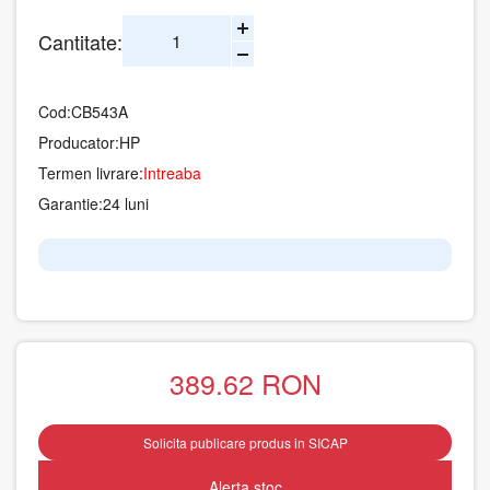
Cantitate:
Cod:
CB543A
Producator:
HP
Termen livrare:
Intreaba
Garantie:
24 luni
389.62
RON
Solicita publicare produs in SICAP
Alerta stoc