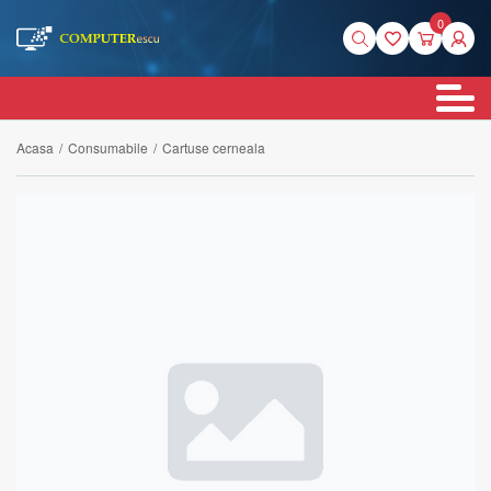
0
Acasa
/
Consumabile
/
Cartuse cerneala