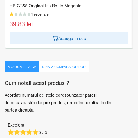
HP GT52 Original Ink Bottle Magenta
HP GT52 Original Ink Bottle Yellow
1 recenzie
1 recenzie
39.83
39.83
lei
lei
Adauga in cos
Adauga in cos
ADAUGA REVIEW
OPINIA CUMPARATORILOR
Cum notati acest produs ?
Acordati numarul de stele corespunzator parerii
dumneavoastra despre produs, urmarind explicatia din
partea dreapta.
Excelent
5 / 5