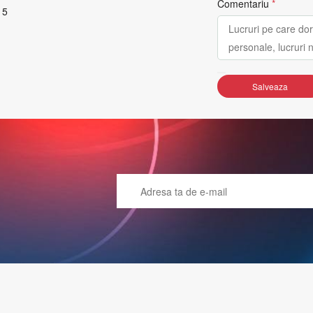
Comentariu
*
 5
Salveaza