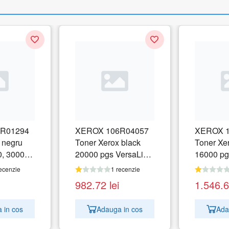
R01294
XEROX 106R04057
XEROX 1
 negru
Toner Xerox black
Toner Xe
0, 30000
20000 pgs VersaLink
16000 pg
C8000
C8000
ecenzie
1 recenzie
982.72
lei
1.546.
 in cos
Adauga in cos
Ada