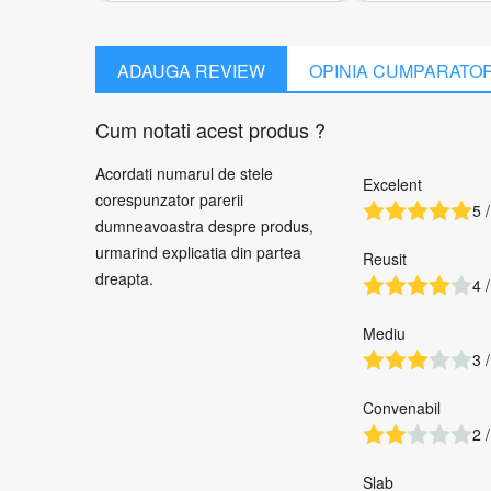
ADAUGA REVIEW
OPINIA CUMPARATO
Cum notati acest produs ?
Acordati numarul de stele
Excelent
corespunzator parerii
5 /
dumneavoastra despre produs,
urmarind explicatia din partea
Reusit
dreapta.
4 /
Mediu
3 /
Convenabil
2 /
Slab