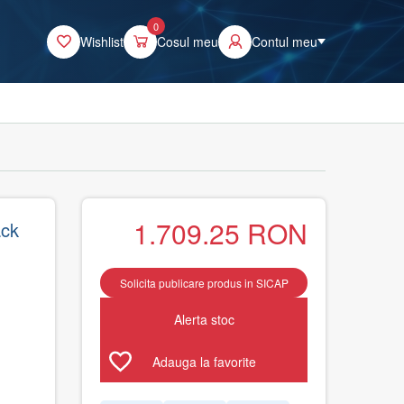
0
Wishlist
Cosul meu
Contul meu
1.709.25
RON
ack
Solicita publicare produs in SICAP
Alerta stoc
Adauga la favorite