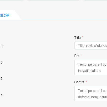
RILOR
Titlu
*
 5
Pro
*
 5
 5
Contra
*
 5