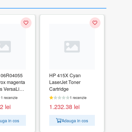
06R04055
HP 415X Cyan
rox magenta
LaserJet Toner
s VersaLink
Cartridge
1 recenzie
1 recenzie
62
lei
1.232.38
lei
uga in cos
Adauga in cos