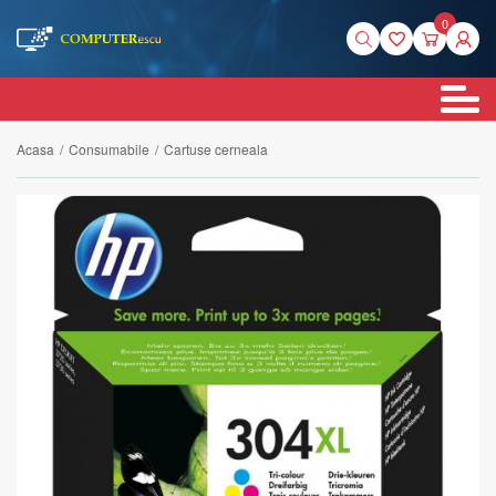
0
Acasa
/
Consumabile
/
Cartuse cerneala