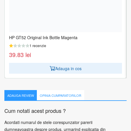
HP GT52 Original Ink Bottle Magenta
HP GT52 Original Ink Bottle Yellow
1 recenzie
1 recenzie
39.83
39.83
lei
lei
Adauga in cos
Adauga in cos
ADAUGA REVIEW
OPINIA CUMPARATORILOR
Cum notati acest produs ?
Acordati numarul de stele corespunzator parerii
dumneavoastra despre produs, urmarind explicatia din