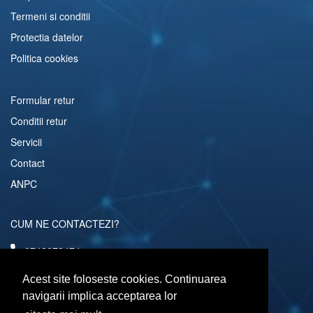
Termeni si conditii
Protectia datelor
Politica cookies
Formular retur
Conditii retur
Servicii
Contact
ANPC
CUM NE CONTACTEZI?
0742072474
comenzi@computerescu.ro
Acest site foloseste cookies. Continuarea
navigarii implica acceptarea lor