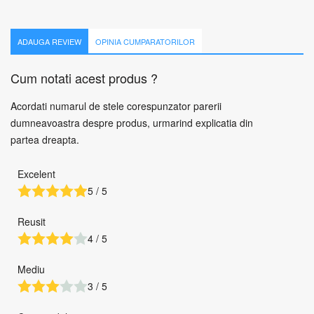
ADAUGA REVIEW
OPINIA CUMPARATORILOR
Cum notati acest produs ?
Acordati numarul de stele corespunzator parerii
dumneavoastra despre produs, urmarind explicatia din
partea dreapta.
Excelent
5 / 5
Reusit
4 / 5
Mediu
3 / 5