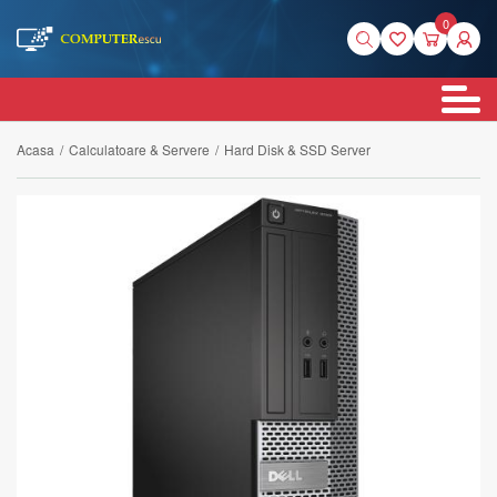
0
Acasa
/
Calculatoare & Servere
/
Hard Disk & SSD Server