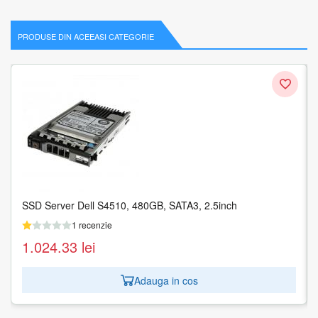
PRODUSE DIN ACEEASI CATEGORIE
SSD Server Dell S4510, 480GB, SATA3, 2.5inch
Hard Disk Server HPE Mission Critical 1.2TB, SAS, 2.5inch
1 recenzie
1 recenzie
1.024.33
1.113.30
lei
lei
Adauga in cos
Adauga in cos