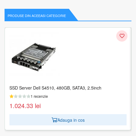
PRODUSE DIN ACEEASI CATEGORIE
SSD Server Dell S4510, 480GB, SATA3, 2.5inch
Hard Disk Server HPE Mission Critical 1.2TB, SAS, 2.5inch
1 recenzie
1 recenzie
1.024.33
1.113.30
lei
lei
Adauga in cos
Adauga in cos