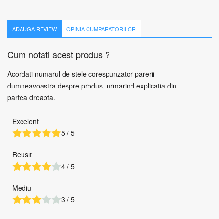
ADAUGA REVIEW
OPINIA CUMPARATORILOR
Cum notati acest produs ?
Acordati numarul de stele corespunzator parerii
dumneavoastra despre produs, urmarind explicatia din
partea dreapta.
Excelent
5 / 5
Reusit
4 / 5
Mediu
3 / 5